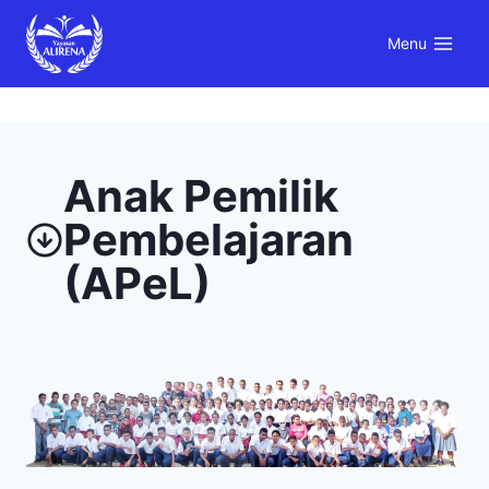
Skip
to
Menu
content
Anak Pemilik
Pembelajaran
(APeL)